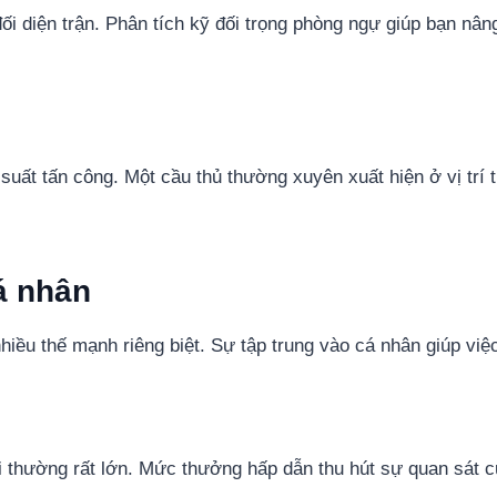
ối diện trận. Phân tích kỹ đối trọng phòng ngự giúp bạn nân
uất tấn công. Một cầu thủ thường xuyên xuất hiện ở vị trí 
á nhân
ều thế mạnh riêng biệt. Sự tập trung vào cá nhân giúp việc 
 thường rất lớn. Mức thưởng hấp dẫn thu hút sự quan sát c