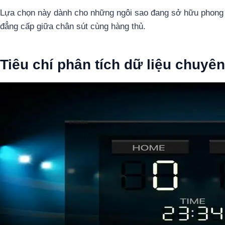
Lựa chọn này dành cho những ngôi sao đang sở hữu phong độ
đẳng cấp giữa chân sút cùng hàng thủ.
Tiêu chí phân tích dữ liệu chuyê