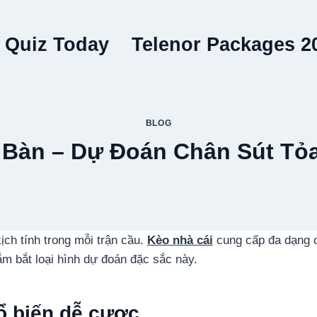
 Quiz Today
Telenor Packages 2
BLOG
 Bàn – Dự Đoán Chân Sút Tỏa
ịch tính trong mỗi trận cầu.
Kèo nhà cái
cung cấp đa dạng cá
m bắt loại hình dự đoán đặc sắc này.
hổ biến dễ cược