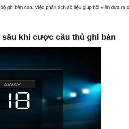
 ghi bàn cao. Việc phân tích số liệu giúp hội viên đưa ra 
n sâu khi cược cầu thủ ghi bàn