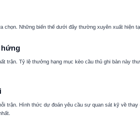
a chọn. Những biến thể dưới đây thường xuyên xuất hiện tại b
o hứng
ất trận. Tỷ lệ thưởng hạng mục kèo cầu thủ ghi bàn này th
i
mỗi trận. Hình thức dự đoán yêu cầu sự quan sát kỹ về thay
nhất.