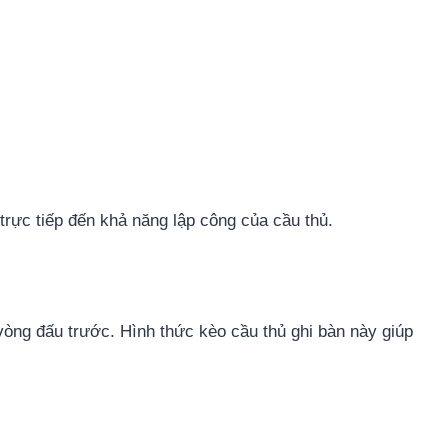
rực tiếp đến khả năng lập công của cầu thủ.
vòng đấu trước. Hình thức kèo cầu thủ ghi bàn này giúp