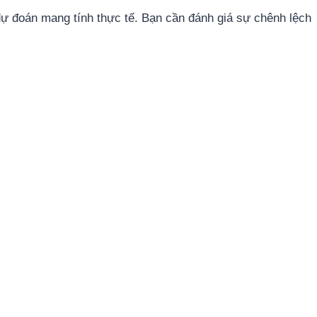
dự đoán mang tính thực tế. Bạn cần đánh giá sự chênh lệch