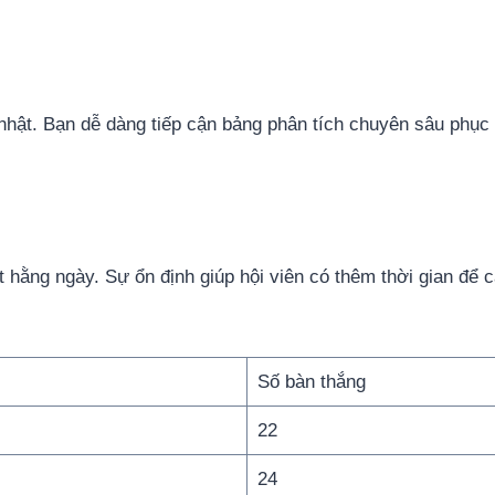
 nhật. Bạn dễ dàng tiếp cận bảng phân tích chuyên sâu phụ
t hằng ngày. Sự ổn định giúp hội viên có thêm thời gian để
Số bàn thắng
22
24