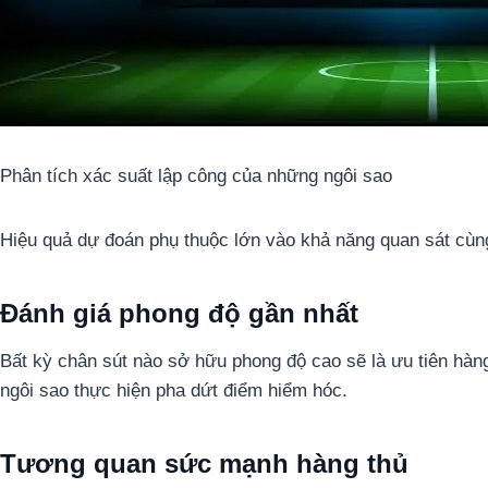
Phân tích xác suất lập công của những ngôi sao
Hiệu quả dự đoán phụ thuộc lớn vào khả năng quan sát cùng
Đánh giá phong độ gần nhất
Bất kỳ chân sút nào sở hữu phong độ cao sẽ là ưu tiên hàng
ngôi sao thực hiện pha dứt điểm hiểm hóc.
Tương quan sức mạnh hàng thủ