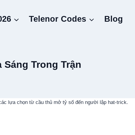
026
Telenor Codes
Blog
 Sáng Trong Trận
c lựa chọn từ cầu thủ mở tỷ số đến người lập hat-trick.