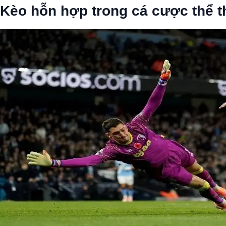
Kèo hỗn hợp trong cá cược thể th