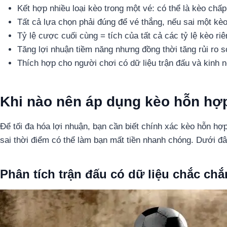
Kết hợp nhiều loại kèo trong một vé: có thể là kèo chấp,
Tất cả lựa chọn phải đúng để vé thắng, nếu sai một kèo
Tỷ lệ cược cuối cùng = tích của tất cả các tỷ lệ kèo riê
Tăng lợi nhuận tiềm năng nhưng đồng thời tăng rủi ro 
Thích hợp cho người chơi có dữ liệu trận đấu và kinh 
Khi nào nên áp dụng kèo hỗn hợ
Để tối đa hóa lợi nhuận, bạn cần biết chính xác kèo hỗn hợ
sai thời điểm có thể làm bạn mất tiền nhanh chóng. Dưới đâ
Phân tích trận đấu có dữ liệu chắc chắ