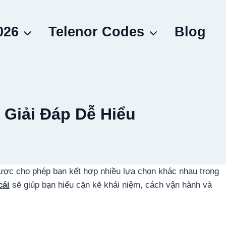
026
Telenor Codes
Blog
Giải Đáp Dễ Hiểu
 cược cho phép bạn kết hợp nhiều lựa chọn khác nhau trong
cái
sẽ giúp bạn hiểu cặn kẽ khái niệm, cách vận hành và