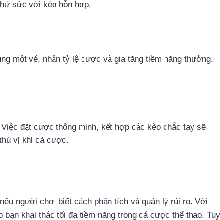
 thử sức với kèo hỗn hợp.
ùng một vé, nhân tỷ lệ cược và gia tăng tiềm năng thưởng.
 Việc đặt cược thông minh, kết hợp các kèo chắc tay sẽ
thú vị khi cá cược.
nếu người chơi biết cách phân tích và quản lý rủi ro. Với
 bạn khai thác tối đa tiềm năng trong cá cược thể thao. Tuy