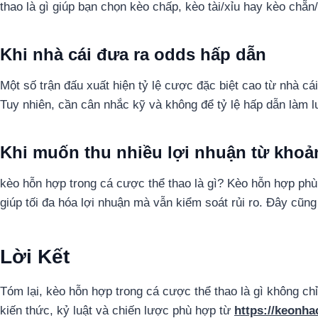
thao là gì giúp bạn chọn kèo chấp, kèo tài/xỉu hay kèo chẵn
Khi nhà cái đưa ra odds hấp dẫn
Một số trận đấu xuất hiện tỷ lệ cược đặc biệt cao từ nhà c
Tuy nhiên, cần cân nhắc kỹ và không để tỷ lệ hấp dẫn làm l
Khi muốn thu nhiều lợi nhuận từ kho
kèo hỗn hợp trong cá cược thể thao là gì? Kèo hỗn hợp ph
giúp tối đa hóa lợi nhuận mà vẫn kiểm soát rủi ro. Đây cũng
Lời Kết
Tóm lại, kèo hỗn hợp trong cá cược thể thao là gì không chỉ 
kiến thức, kỷ luật và chiến lược phù hợp từ
https://keonha