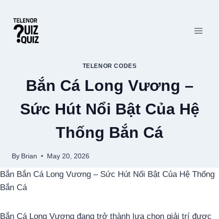
Skip
to
content
TELENOR CODES
Bắn Cá Long Vương –
Sức Hút Nổi Bật Của Hệ
Thống Bắn Cá
By
Brian
May 20, 2026
Bắn Bắn Cá Long Vương – Sức Hút Nổi Bật Của Hệ Thống
Bắn Cá
Bắn Cá Long Vương đang trở thành lựa chọn giải trí được