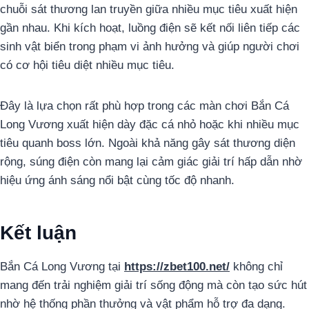
chuỗi sát thương lan truyền giữa nhiều mục tiêu xuất hiện
gần nhau. Khi kích hoạt, luồng điện sẽ kết nối liên tiếp các
sinh vật biển trong phạm vi ảnh hưởng và giúp người chơi
có cơ hội tiêu diệt nhiều mục tiêu.
Đây là lựa chọn rất phù hợp trong các màn chơi Bắn Cá
Long Vương xuất hiện dày đặc cá nhỏ hoặc khi nhiều mục
tiêu quanh boss lớn. Ngoài khả năng gây sát thương diện
rộng, súng điện còn mang lại cảm giác giải trí hấp dẫn nhờ
hiệu ứng ánh sáng nổi bật cùng tốc độ nhanh.
Kết luận
Bắn Cá Long Vương tại
https://zbet100.net/
không chỉ
mang đến trải nghiệm giải trí sống động mà còn tạo sức hút
nhờ hệ thống phần thưởng và vật phẩm hỗ trợ đa dạng.