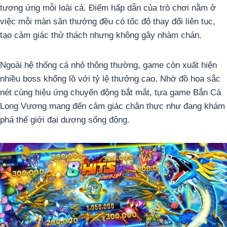
tương ứng mỗi loài cá. Điểm hấp dẫn của trò chơi nằm ở
việc mỗi màn săn thưởng đều có tốc độ thay đổi liên tục,
tạo cảm giác thử thách nhưng không gây nhàm chán.
Ngoài hệ thống cá nhỏ thông thường, game còn xuất hiện
nhiều boss khổng lồ với tỷ lệ thưởng cao. Nhờ đồ họa sắc
nét cùng hiệu ứng chuyển động bắt mắt, tựa game Bắn Cá
Long Vương mang đến cảm giác chân thực như đang khám
phá thế giới đại dương sống động.