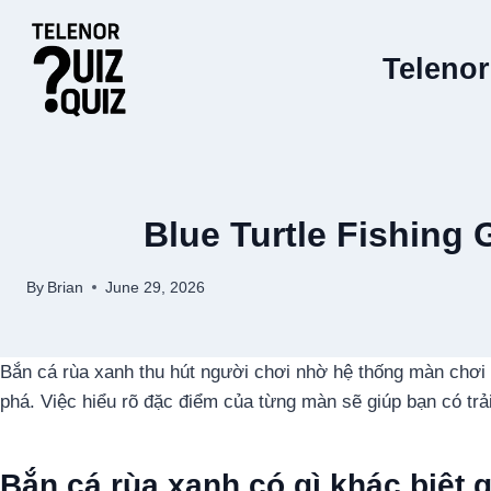
Skip
to
Telenor
content
Blue Turtle Fishing
By
Brian
June 29, 2026
Bắn cá rùa xanh thu hút người chơi nhờ hệ thống màn chơi 
phá. Việc hiểu rõ đặc điểm của từng màn sẽ giúp bạn có t
Bắn cá rùa xanh có gì khác biệt