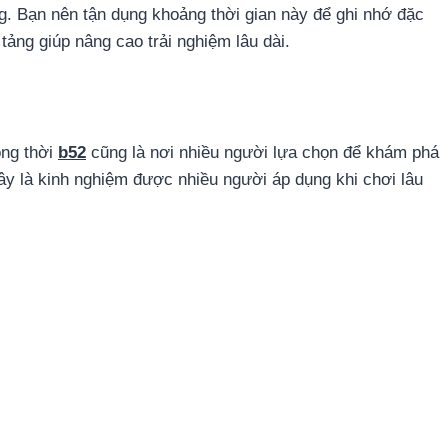
. Bạn nên tận dụng khoảng thời gian này để ghi nhớ đặc
ảng giúp nâng cao trải nghiệm lâu dài.
ồng thời
b52
cũng là nơi nhiều người lựa chọn để khám phá
 Đây là kinh nghiệm được nhiều người áp dụng khi chơi lâu