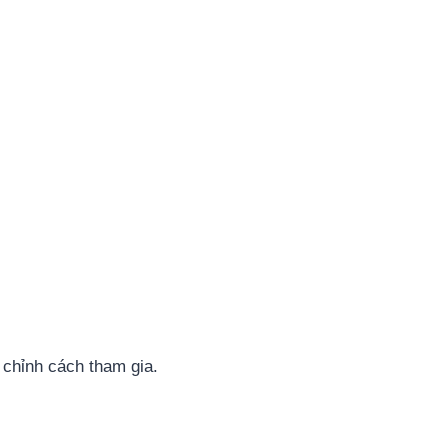
 chỉnh cách tham gia.