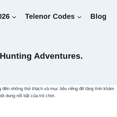
026
Telenor Codes
Blog
 Hunting Adventures.
g đến những thử thách và mục tiêu riêng để tăng tính khám
ội dung nổi bật của trò chơi.