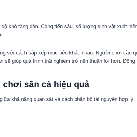
 độ khó tăng dần. Càng tiến sâu, số lượng sinh vật xuất hiệ
m.
 với cách sắp xếp mục tiêu khác nhau. Người chơi cần quan
 sẽ giúp quá trình trải nghiệm trở nên thuận lợi hơn. Đồng
 chơi săn cá hiệu quả
giữa khả năng quan sát và cách phân bổ tài nguyên hợp lý. 