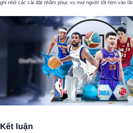
ghi nhớ các cài đặt nhằm phục vụ mọi người tốt hơn vào lầ
Kết luận