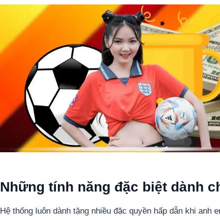
Những tính năng đặc biệt dành c
Hệ thống luôn dành tặng nhiều đặc quyền hấp dẫn khi anh e