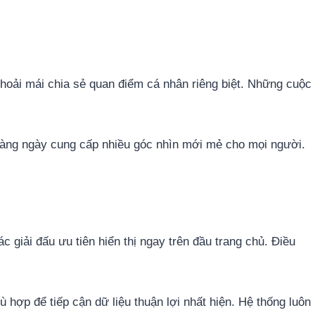
thoải mái chia sẻ quan điểm cá nhân riêng biệt. Những cuộc
 hàng ngày cung cấp nhiều góc nhìn mới mẻ cho mọi người.
 giải đấu ưu tiên hiển thị ngay trên đầu trang chủ. Điều
hợp để tiếp cận dữ liệu thuận lợi nhất hiện. Hệ thống luôn