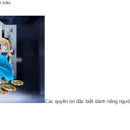
n sau.
Các quyền lợi đặc biệt dành riêng ngư