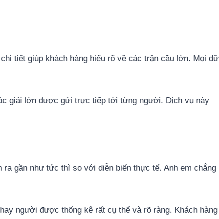
hi tiết giúp khách hàng hiểu rõ về các trận cầu lớn. Mọi dữ
c giải lớn được gửi trực tiếp tới từng người. Dịch vụ này
 ra gần như tức thì so với diễn biến thực tế. Anh em chẳng
 thay người được thống kê rất cụ thể và rõ ràng. Khách hàng