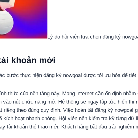
Lý do hội viên lựa chọn đăng ký nowgo
tài khoản mới
Các bước thực hiện đăng ký nowgoal được tối ưu hóa để tiết 
 thức của nền tảng này. Mạng internet cần ổn định nhằm gi
n vào nút chức năng mở. Hệ thống sẽ ngay lập tức hiển thị 
riêng theo đúng quy định. Việc hoàn tất đăng ký nowgoal g
 kích hoạt nhanh chóng. Hội viên nên kiểm tra kỹ từng dữ l
y tài khoản thể thao mới. Khách hàng bắt đầu trải nghiệm mọ