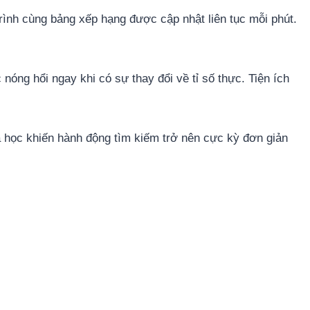
trình cùng bảng xếp hạng được cập nhật liên tục mỗi phút.
nóng hổi ngay khi có sự thay đổi về tỉ số thực. Tiện ích
oa học khiến hành động tìm kiếm trở nên cực kỳ đơn giản