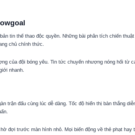
nowgoal
n tin thể thao độc quyền. Những bài phân tích chiến thuật c
rang chủ chính thức.
lượng của đội bóng yêu. Tin tức chuyển nhượng nóng hổi từ cá
giới nhanh.
n trận đấu cùng lúc dễ dàng. Tốc độ hiển thị bàn thắng diễn
uẩn.
n chờ đợi trước màn hình nhỏ. Mọi biến động về thẻ phạt hay