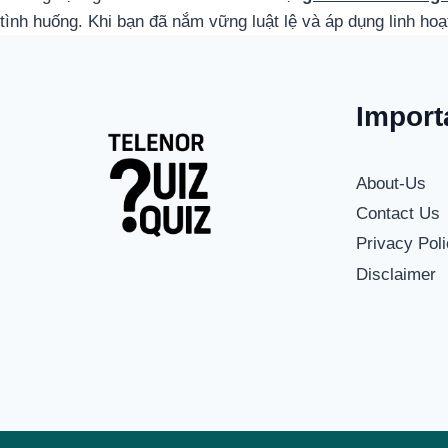
tình huống. Khi bạn đã nắm vững luật lệ và áp dụng linh ho
Import
About-Us
Contact Us
Privacy Pol
Disclaimer