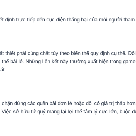
ết định trực tiếp đến cục diện thắng bại của mỗi người tham 
hất thiết phải cùng chất tùy theo biến thể quy định cụ thể. Đô
i thế bài lẻ. Những liên kết này thường xuất hiện trong game
ất.
 chặn đứng các quân bài đơn lẻ hoặc đôi có giá trị thấp hơ
 Việc sở hữu tứ quý mang lại lợi thế tâm lý cực lớn, buộc đ