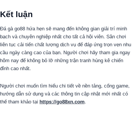
Kết luận
Đá gà go88 hứa hẹn sẽ mang đến không gian giải trí minh
bạch và chuyên nghiệp nhất cho tất cả hội viên. Sân chơi
liên tục cải tiến chất lượng dịch vụ để đáp ứng trọn vẹn nhu
cầu ngày càng cao của bạn. Người chơi hãy tham gia ngay
hôm nay để không bỏ lỡ những trận tranh hùng kê chiến
đỉnh cao nhất.
Người chơi muốn tìm hiểu chi tiết về nền tảng, cổng game,
hướng dẫn sử dụng và các thông tin cập nhật mới nhất có
thể tham khảo tại
https://go88xn.com
.