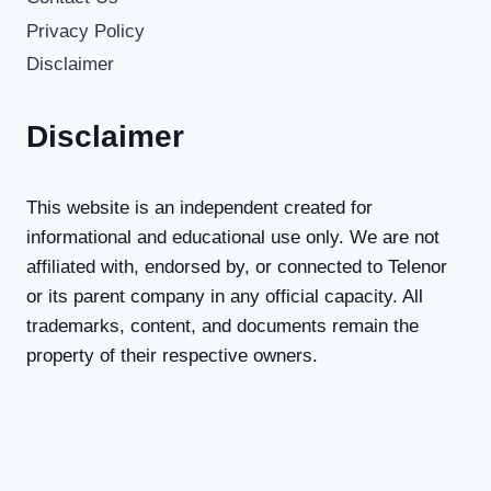
Privacy Policy
Disclaimer
Disclaimer
This website is an independent created for
informational and educational use only. We are not
affiliated with, endorsed by, or connected to Telenor
or its parent company in any official capacity. All
trademarks, content, and documents remain the
property of their respective owners.
WE’RE JUST A CLICK AWAY