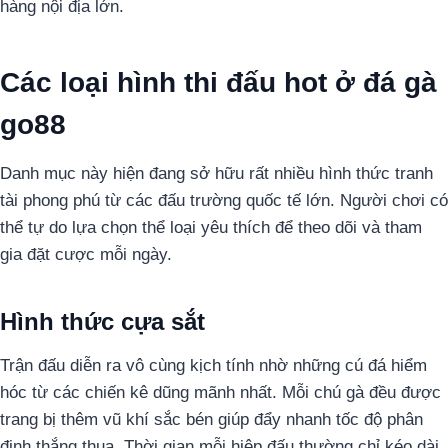
hàng nội địa lớn.
Các loại hình thi đấu hot ở đá gà
go88
Danh mục này hiện đang sở hữu rất nhiều hình thức tranh
tài phong phú từ các đấu trường quốc tế lớn. Người chơi có
thể tự do lựa chọn thể loại yêu thích để theo dõi và tham
gia đặt cược mỗi ngày.
Hình thức cựa sắt
Trận đấu diễn ra vô cùng kịch tính nhờ những cú đá hiểm
hóc từ các chiến kê dũng mãnh nhất. Mỗi chú gà đều được
trang bị thêm vũ khí sắc bén giúp đẩy nhanh tốc độ phân
định thắng thua. Thời gian mỗi hiệp đấu thường chỉ kéo dài