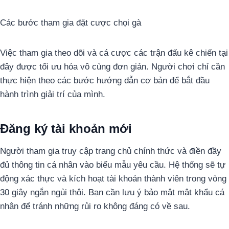
Các bước tham gia đặt cược chọi gà
Việc tham gia theo dõi và cá cược các trận đấu kê chiến tại
đây được tối ưu hóa vô cùng đơn giản. Người chơi chỉ cần
thực hiện theo các bước hướng dẫn cơ bản để bắt đầu
hành trình giải trí của mình.
Đăng ký tài khoản mới
Người tham gia truy cập trang chủ chính thức và điền đầy
đủ thông tin cá nhân vào biểu mẫu yêu cầu. Hệ thống sẽ tự
động xác thực và kích hoạt tài khoản thành viên trong vòng
30 giây ngắn ngủi thôi. Bạn cần lưu ý bảo mật mật khẩu cá
nhân để tránh những rủi ro không đáng có về sau.