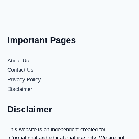
Important Pages
About-Us
Contact Us
Privacy Policy
Disclaimer
Disclaimer
This website is an independent created for
informational and educational use only. We are not