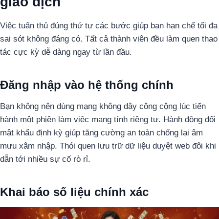
giao dịch
Việc tuân thủ đúng thứ tự các bước giúp bạn hạn chế tối đa
sai sót không đáng có. Tất cả thành viên đều làm quen thao
tác cực kỳ dễ dàng ngay từ lần đầu.
Đăng nhập vào hệ thống chính
Bạn không nên dùng mạng không dây công cộng lúc tiến
hành một phiên làm việc mang tính riêng tư. Hành động đổi
mật khẩu định kỳ giúp tăng cường an toàn chống lại âm
mưu xâm nhập. Thói quen lưu trữ dữ liệu duyệt web đôi khi
dẫn tới nhiều sự cố rò rỉ.
Khai báo số liệu chính xác