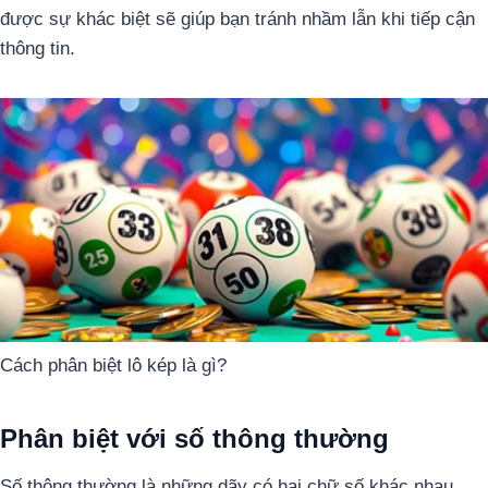
được sự khác biệt sẽ giúp bạn tránh nhầm lẫn khi tiếp cận
thông tin.
Cách phân biệt lô kép là gì?
Phân biệt với số thông thường
Số thông thường là những dãy có hai chữ số khác nhau