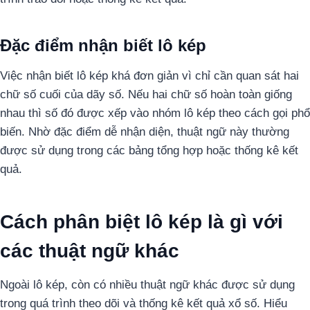
Đặc điểm nhận biết lô kép
Việc nhận biết lô kép khá đơn giản vì chỉ cần quan sát hai
chữ số cuối của dãy số. Nếu hai chữ số hoàn toàn giống
nhau thì số đó được xếp vào nhóm lô kép theo cách gọi phổ
biến. Nhờ đặc điểm dễ nhận diện, thuật ngữ này thường
được sử dụng trong các bảng tổng hợp hoặc thống kê kết
quả.
Cách phân biệt lô kép là gì với
các thuật ngữ khác
Ngoài lô kép, còn có nhiều thuật ngữ khác được sử dụng
trong quá trình theo dõi và thống kê kết quả xổ số. Hiểu