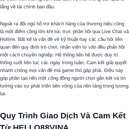
lắng về tài chính ban đầu.
Ngoài ra đội ngũ hỗ trợ khách hàng của thương hiệu cũng
là một điểm cộng lớn khi túc trực phản hồi qua Live Chat và
Hotline. Bất kể là vấn đề về kỹ thuật hay các câu hỏi liên
quan đến quy định trò chơi, nhân viên tư vấn đều phản hồi
một cách chuyên nghiệp. Hệ thống liên hệ được duy trì
thông suốt liên tục các ngày trong tuần, Cam kết giải quyết
nhanh chóng mọi vấn đề mà game thủ gặp phải. Điều này
góp phần tạo nên một cộng đồng người chơi gắn kết và tin
tưởng vào sự phát triển bền vững của nền tảng trong tương
lai.
Quy Trình Giao Dịch Và Cam Kết
Từ HELLO88VINA