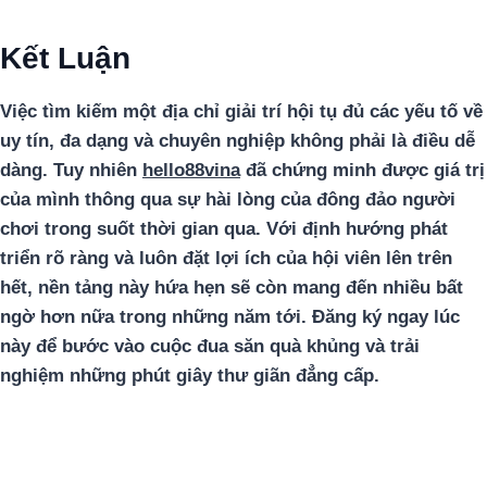
Kết Luận
Việc tìm kiếm một địa chỉ giải trí hội tụ đủ các yếu tố về
uy tín, đa dạng và chuyên nghiệp không phải là điều dễ
dàng. Tuy nhiên
hello88vina
đã chứng minh được giá trị
của mình thông qua sự hài lòng của đông đảo người
chơi trong suốt thời gian qua. Với định hướng phát
triển rõ ràng và luôn đặt lợi ích của hội viên lên trên
hết, nền tảng này hứa hẹn sẽ còn mang đến nhiều bất
ngờ hơn nữa trong những năm tới. Đăng ký ngay lúc
này để bước vào cuộc đua săn quà khủng và trải
nghiệm những phút giây thư giãn đẳng cấp.