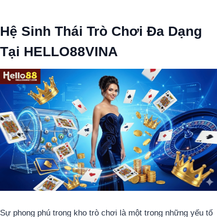
Hệ Sinh Thái Trò Chơi Đa Dạng
Tại HELLO88VINA
Sự phong phú trong kho trò chơi là một trong những yếu tố