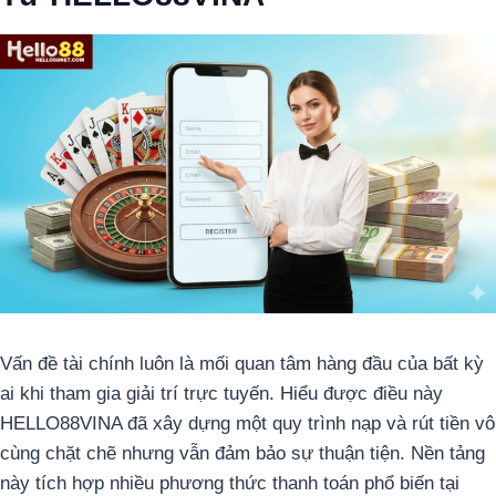
Vấn đề tài chính luôn là mối quan tâm hàng đầu của bất kỳ
ai khi tham gia giải trí trực tuyến. Hiểu được điều này
HELLO88VINA đã xây dựng một quy trình nạp và rút tiền vô
cùng chặt chẽ nhưng vẫn đảm bảo sự thuận tiện. Nền tảng
này tích hợp nhiều phương thức thanh toán phổ biến tại