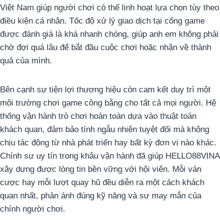
Việt Nam giúp người chơi có thể linh hoạt lựa chọn tùy theo
điều kiện cá nhân. Tốc độ xử lý giao dịch tại cổng game
được đánh giá là khá nhanh chóng, giúp anh em không phải
chờ đợi quá lâu để bắt đầu cuộc chơi hoặc nhận về thành
quả của mình.
Bên cạnh sự tiện lợi thương hiệu còn cam kết duy trì một
môi trường chơi game công bằng cho tất cả mọi người. Hệ
thống vận hành trò chơi hoàn toàn dựa vào thuật toán
khách quan, đảm bảo tính ngẫu nhiên tuyệt đối mà không
chịu tác động từ nhà phát triển hay bất kỳ đơn vị nào khác.
Chính sự uy tín trong khâu vận hành đã giúp HELLO88VINA
xây dựng được lòng tin bền vững với hội viên. Mỗi ván
cược hay mỗi lượt quay hũ đều diễn ra một cách khách
quan nhất, phản ánh đúng kỹ năng và sự may mắn của
chính người chơi.