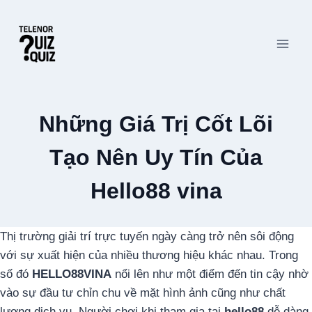
Skip
to
content
Những Giá Trị Cốt Lõi
Tạo Nên Uy Tín Của
Hello88 vina
Thị trường giải trí trực tuyến ngày càng trở nên sôi động
với sự xuất hiện của nhiều thương hiệu khác nhau. Trong
số đó
HELLO88VINA
nổi lên như một điểm đến tin cậy nhờ
vào sự đầu tư chỉn chu về mặt hình ảnh cũng như chất
lượng dịch vụ. Người chơi khi tham gia tại
hello88
dễ dàng