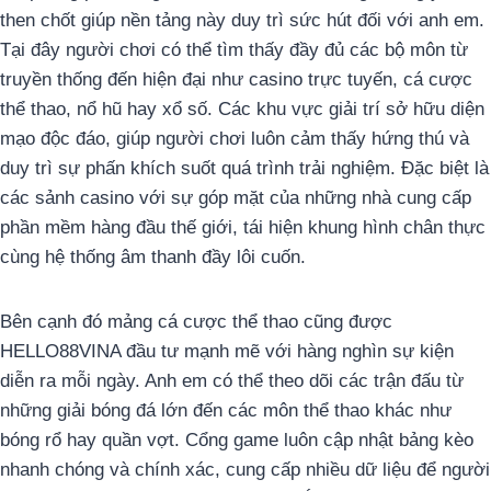
then chốt giúp nền tảng này duy trì sức hút đối với anh em.
Tại đây người chơi có thể tìm thấy đầy đủ các bộ môn từ
truyền thống đến hiện đại như casino trực tuyến, cá cược
thể thao, nổ hũ hay xổ số. Các khu vực giải trí sở hữu diện
mạo độc đáo, giúp người chơi luôn cảm thấy hứng thú và
duy trì sự phấn khích suốt quá trình trải nghiệm. Đặc biệt là
các sảnh casino với sự góp mặt của những nhà cung cấp
phần mềm hàng đầu thế giới, tái hiện khung hình chân thực
cùng hệ thống âm thanh đầy lôi cuốn.
Bên cạnh đó mảng cá cược thể thao cũng được
HELLO88VINA đầu tư mạnh mẽ với hàng nghìn sự kiện
diễn ra mỗi ngày. Anh em có thể theo dõi các trận đấu từ
những giải bóng đá lớn đến các môn thể thao khác như
bóng rổ hay quần vợt. Cổng game luôn cập nhật bảng kèo
nhanh chóng và chính xác, cung cấp nhiều dữ liệu để người