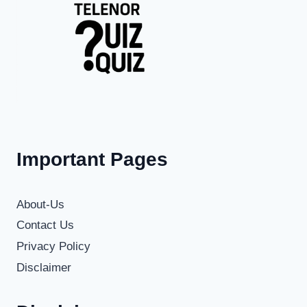
Important Pages
About-Us
Contact Us
Privacy Policy
Disclaimer