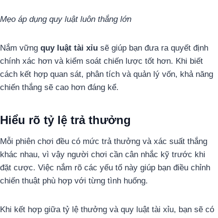
Mẹo áp dụng quy luật luôn thắng lớn
Nắm vững
quy luật tài xỉu
sẽ giúp bạn đưa ra quyết định
chính xác hơn và kiểm soát chiến lược tốt hơn. Khi biết
cách kết hợp quan sát, phân tích và quản lý vốn, khả năng
chiến thắng sẽ cao hơn đáng kể.
Hiểu rõ tỷ lệ trả thưởng
Mỗi phiên chơi đều có mức trả thưởng và xác suất thắng
khác nhau, vì vậy người chơi cần cân nhắc kỹ trước khi
đặt cược. Việc nắm rõ các yếu tố này giúp bạn điều chỉnh
chiến thuật phù hợp với từng tình huống.
Khi kết hợp giữa tỷ lệ thưởng và quy luật tài xỉu, bạn sẽ có