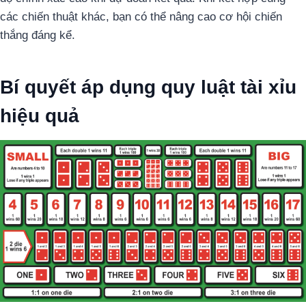
các chiến thuật khác, bạn có thể nâng cao cơ hội chiến
thắng đáng kể.
Bí quyết áp dụng quy luật tài xỉu
hiệu quả