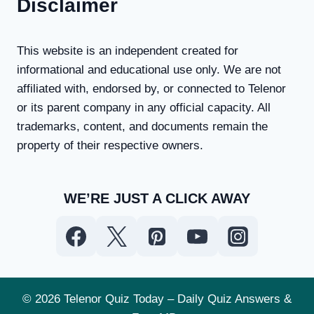
Disclaimer
This website is an independent created for
informational and educational use only. We are not
affiliated with, endorsed by, or connected to Telenor
or its parent company in any official capacity. All
trademarks, content, and documents remain the
property of their respective owners.
WE’RE JUST A CLICK AWAY
© 2026 Telenor Quiz Today – Daily Quiz Answers &