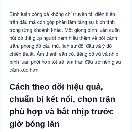
Bình luận bóng đá không chỉ truyền tải diễn biến
trận đấu mà còn góp phần làm tăng sự kịch tính
trong từng khoảnh khắc. Một giọng bình luận cuốn
hút có thể giúp người xem hiểu thêm về bối cảnh
trận, phong độ cầu thủ, lịch sử đối đầu và ý đồ
chiến thuật. Âm thanh sân cỏ, tiếng cổ vũ và nhịp
bình luận phối hợp tốt sẽ làm trận đấu trở nên giàu
cảm xúc hơn.
Cách theo dõi hiệu quả,
chuẩn bị kết nối, chọn trận
phù hợp và bắt nhịp trước
giờ bóng lăn