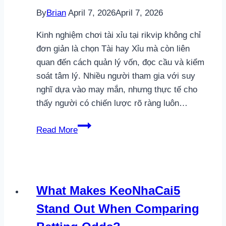
By
Brian
April 7, 2026
April 7, 2026
Kinh nghiệm chơi tài xỉu tại rikvip không chỉ
đơn giản là chọn Tài hay Xỉu mà còn liên
quan đến cách quản lý vốn, đọc cầu và kiểm
soát tâm lý. Nhiều người tham gia với suy
nghĩ dựa vào may mắn, nhưng thực tế cho
thấy người có chiến lược rõ ràng luôn…
Kinh
Read More
Nghiệm
Chơi
Tài
Xỉu
What Makes KeoNhaCai5
Từ
Stand Out When Comparing
Cao
Thủ