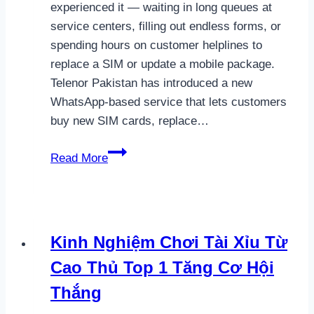
experienced it — waiting in long queues at
service centers, filling out endless forms, or
spending hours on customer helplines to
replace a SIM or update a mobile package.
Telenor Pakistan has introduced a new
WhatsApp-based service that lets customers
buy new SIM cards, replace…
Telenor
Read More
Pakistan
Revolutionizes
Customer
Service
Kinh Nghiệm Chơi Tài Xỉu Từ
with
Cao Thủ Top 1 Tăng Cơ Hội
WhatsApp
Integration
Thắng