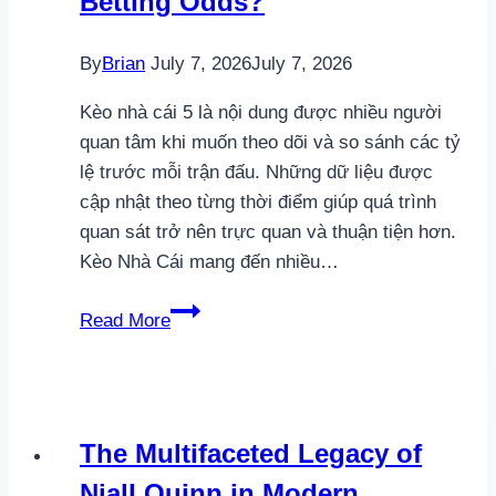
Betting Odds?
Top
1
By
Brian
July 7, 2026
July 7, 2026
Tăng
Cơ
Kèo nhà cái 5 là nội dung được nhiều người
Hội
quan tâm khi muốn theo dõi và so sánh các tỷ
Thắng
lệ trước mỗi trận đấu. Những dữ liệu được
cập nhật theo từng thời điểm giúp quá trình
quan sát trở nên trực quan và thuận tiện hơn.
Kèo Nhà Cái mang đến nhiều…
What
Read More
Makes
KeoNhaCai5
Stand
Out
The Multifaceted Legacy of
When
Niall Quinn in Modern
Comparing