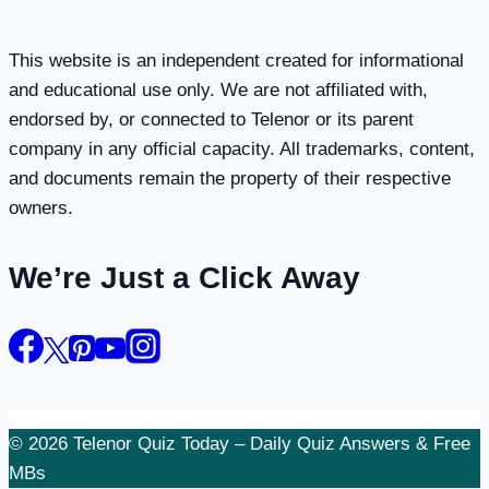
This website is an independent created for informational
and educational use only. We are not affiliated with,
endorsed by, or connected to Telenor or its parent
company in any official capacity. All trademarks, content,
and documents remain the property of their respective
owners.
We’re Just a Click Away
© 2026 Telenor Quiz Today – Daily Quiz Answers & Free
MBs