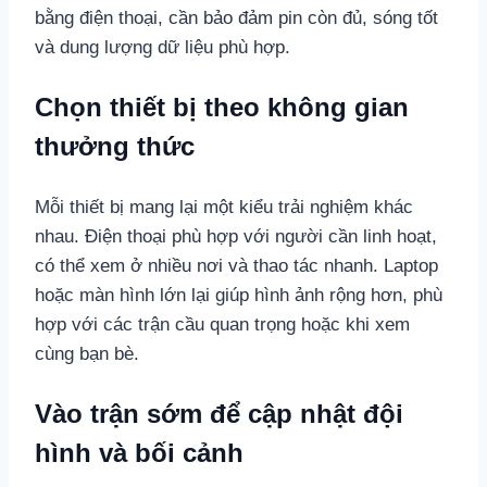
bằng điện thoại, cần bảo đảm pin còn đủ, sóng tốt
và dung lượng dữ liệu phù hợp.
Chọn thiết bị theo không gian
thưởng thức
Mỗi thiết bị mang lại một kiểu trải nghiệm khác
nhau. Điện thoại phù hợp với người cần linh hoạt,
có thể xem ở nhiều nơi và thao tác nhanh. Laptop
hoặc màn hình lớn lại giúp hình ảnh rộng hơn, phù
hợp với các trận cầu quan trọng hoặc khi xem
cùng bạn bè.
Vào trận sớm để cập nhật đội
hình và bối cảnh