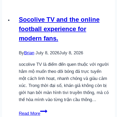
of
Niall
Socolive TV and the online
Quinn
football experience for
in
Modern
modern fans.
Football
By
Brian
July 8, 2026
July 8, 2026
socolive TV là điểm đến quen thuộc với người
hâm mộ muốn theo dõi bóng đá trực tuyến
một cách linh hoạt, nhanh chóng và giàu cảm
xúc. Trong thời đại số, khán giả không còn bị
giới hạn bởi màn hình tivi truyền thống, mà có
thể hòa mình vào từng trận cầu thông…
Socolive
Read More