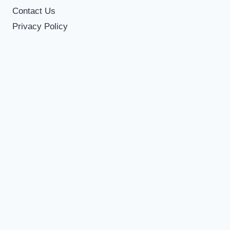
Contact Us
Privacy Policy
Disclaimer
Disclaimer
This website is an independent created for
informational and educational use only. We are not
affiliated with, endorsed by, or connected to Telenor
or its parent company in any official capacity. All
trademarks, content, and documents remain the
property of their respective owners.
WE’RE JUST A CLICK AWAY