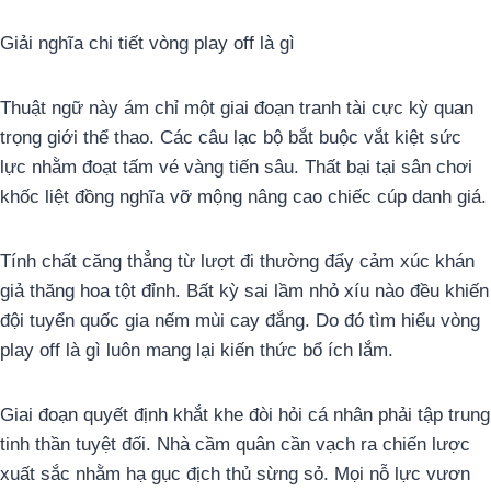
Giải nghĩa chi tiết vòng play off là gì
Thuật ngữ này ám chỉ một giai đoạn tranh tài cực kỳ quan
trọng giới thể thao. Các câu lạc bộ bắt buộc vắt kiệt sức
lực nhằm đoạt tấm vé vàng tiến sâu. Thất bại tại sân chơi
khốc liệt đồng nghĩa vỡ mộng nâng cao chiếc cúp danh giá.
Tính chất căng thẳng từ lượt đi thường đẩy cảm xúc khán
giả thăng hoa tột đỉnh. Bất kỳ sai lầm nhỏ xíu nào đều khiến
đội tuyển quốc gia nếm mùi cay đắng. Do đó tìm hiểu vòng
play off là gì luôn mang lại kiến thức bổ ích lắm.
Giai đoạn quyết định khắt khe đòi hỏi cá nhân phải tập trung
tinh thần tuyệt đối. Nhà cầm quân cần vạch ra chiến lược
xuất sắc nhằm hạ gục địch thủ sừng sỏ. Mọi nỗ lực vươn