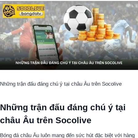
Những trận đấu đáng chú ý tại châu Âu trên Socolive
Những trận đấu đáng chú ý tại
châu Âu trên Socolive
Bóng đá châu Âu luôn mang đến sức hút đặc biệt với hàng