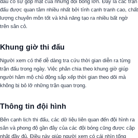
đầu có sự góp mặt của những đội bóng lớn. Đây là các trận
đấu được quan tâm nhiều nhất bởi tính cạnh tranh cao, chất
lượng chuyên môn tốt và khả năng tạo ra nhiều bất ngờ
trên sân cỏ.
Khung giờ thi đấu
Người xem có thể dễ dàng tra cứu thời gian diễn ra từng
trận đấu trong ngày. Việc phân chia theo khung giờ giúp
người hâm mộ chủ động sắp xếp thời gian theo dõi mà
không bị bỏ lỡ những trận quan trọng.
Thông tin đội hình
Bên cạnh lịch thi đấu, các dữ liệu liên quan đến đội hình ra
sân và phong độ gần đây của các đội bóng cũng được cập
nhật đầy đủ. Điều này giúp người xem có cái nhìn tổng