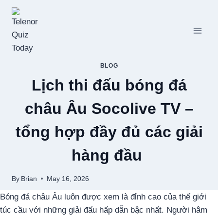
Skip
to
content
BLOG
Lịch thi đấu bóng đá
châu Âu Socolive TV –
tổng hợp đầy đủ các giải
hàng đầu
By
Brian
May 16, 2026
Bóng đá châu Âu luôn được xem là đỉnh cao của thế giới
túc cầu với những giải đấu hấp dẫn bậc nhất. Người hâm