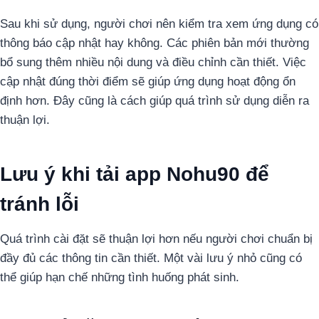
Sau khi sử dụng, người chơi nên kiểm tra xem ứng dụng có
thông báo cập nhật hay không. Các phiên bản mới thường
bổ sung thêm nhiều nội dung và điều chỉnh cần thiết. Việc
cập nhật đúng thời điểm sẽ giúp ứng dụng hoạt động ổn
định hơn. Đây cũng là cách giúp quá trình sử dụng diễn ra
thuận lợi.
Lưu ý khi tải app Nohu90 để
tránh lỗi
Quá trình cài đặt sẽ thuận lợi hơn nếu người chơi chuẩn bị
đầy đủ các thông tin cần thiết. Một vài lưu ý nhỏ cũng có
thể giúp hạn chế những tình huống phát sinh.