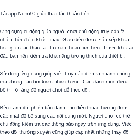
Tải app Nohu90 giúp thao tác thuận tiện
Ứng dụng di động giúp người chơi chủ động truy cập ở
nhiều thời điểm khác nhau. Giao diện được sắp xếp khoa
học giúp các thao tác trở nên thuận tiện hơn. Trước khi cài
đặt, bạn nên kiểm tra khả năng tương thích của thiết bị.
Sử dụng ứng dụng giúp việc truy cập diễn ra nhanh chóng
mà không cần tìm kiếm nhiều bước. Các danh mục được
bố trí rõ ràng để người chơi dễ theo dõi.
Bên cạnh đó, phiên bản dành cho điện thoại thường được
cập nhật để bổ sung các nội dung mới. Người chơi có thể
chủ động kiểm tra các thông báo ngay trên ứng dụng. Việc
theo dõi thường xuyên cũng giúp cập nhật những thay đổi