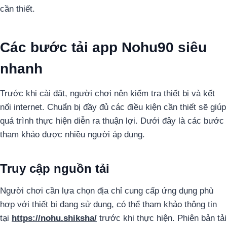
cần thiết.
Các bước tải app Nohu90 siêu
nhanh
Trước khi cài đặt, người chơi nên kiểm tra thiết bị và kết
nối internet. Chuẩn bị đầy đủ các điều kiện cần thiết sẽ giúp
quá trình thực hiện diễn ra thuận lợi. Dưới đây là các bước
tham khảo được nhiều người áp dụng.
Truy cập nguồn tải
Người chơi cần lựa chọn địa chỉ cung cấp ứng dụng phù
hợp với thiết bị đang sử dụng, có thể tham khảo thông tin
tại
https://nohu.shiksha/
trước khi thực hiện. Phiên bản tải