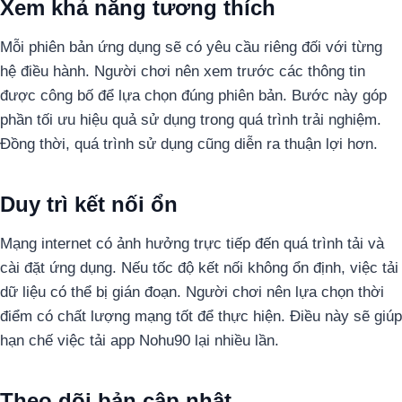
Xem khả năng tương thích
Mỗi phiên bản ứng dụng sẽ có yêu cầu riêng đối với từng
hệ điều hành. Người chơi nên xem trước các thông tin
được công bố để lựa chọn đúng phiên bản. Bước này góp
phần tối ưu hiệu quả sử dụng trong quá trình trải nghiệm.
Đồng thời, quá trình sử dụng cũng diễn ra thuận lợi hơn.
Duy trì kết nối ổn
Mạng internet có ảnh hưởng trực tiếp đến quá trình tải và
cài đặt ứng dụng. Nếu tốc độ kết nối không ổn định, việc tải
dữ liệu có thể bị gián đoạn. Người chơi nên lựa chọn thời
điểm có chất lượng mạng tốt để thực hiện. Điều này sẽ giúp
hạn chế việc tải app Nohu90 lại nhiều lần.
Theo dõi bản cập nhật