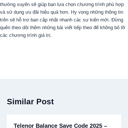
thường xuyên sẽ giúp bạn lựa chọn chương trình phù hợp
và sử dụng ưu đãi hiệu quả hơn. Hy vọng những thông tin
trên sẽ hỗ trợ bạn cập nhật nhanh các sự kiện mới. Đừng
quên theo dõi thêm những bài viết tiếp theo để không bỏ lỡ
các chương trình giá trị.
Similar Post
Telenor Balance Save Code 2025 –