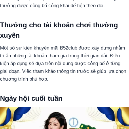
thưởng được công bố công khai để tiện theo dõi.
Thưởng cho tài khoản chơi thường
xuyên
Một số sự kiện khuyến mãi B52club được xây dựng nhằm
tri ân những tài khoản tham gia trong thời gian dài. Điều
kiện áp dụng sẽ dựa trên nội dung được công bố ở từng
giai đoạn. Việc tham khảo thông tin trước sẽ giúp lựa chọn
chương trình phù hợp.
Ngày hội cuối tuần