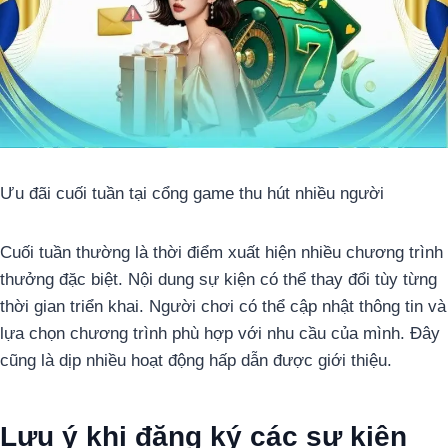
Ưu đãi cuối tuần tại cổng game thu hút nhiều người
Cuối tuần thường là thời điểm xuất hiện nhiều chương trình
thưởng đặc biệt. Nội dung sự kiện có thể thay đổi tùy từng
thời gian triển khai. Người chơi có thể cập nhật thông tin và
lựa chọn chương trình phù hợp với nhu cầu của mình. Đây
cũng là dịp nhiều hoạt động hấp dẫn được giới thiệu.
Lưu ý khi đăng ký các sự kiện