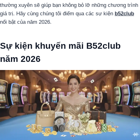
thường xuyên sẽ giúp bạn không bỏ lỡ những chương trình
giá trị. Hãy cùng chúng tôi điểm qua các sự kiện
b52club
nổi bật của năm 2026.
Sự kiện khuyến mãi B52club
năm 2026