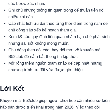
các bước xác nhận.
Ghi chú những thông tin quan trọng để thuận tiện đối
chiếu khi cần.
Cập nhật lịch ưu đãi theo từng thời điểm trong năm để
chủ động sắp xếp kế hoạch tham gia.
Xem kỹ các quy định liên quan nhằm hạn chế phát sinh
những sai sót không mong muốn.
Chủ động theo dõi các thay đổi mới về khuyến mãi
B52club để nắm bắt thông tin kịp thời.
Mở rộng thêm nguồn tham khảo để cập nhật những
chương trình ưu đãi vừa được giới thiệu.
Lời Kết
Khuyến mãi B52club giúp người chơi tiếp cận nhiều sự kiện
hấp dẫn được triển khai trong năm 2026. Việc theo dõi