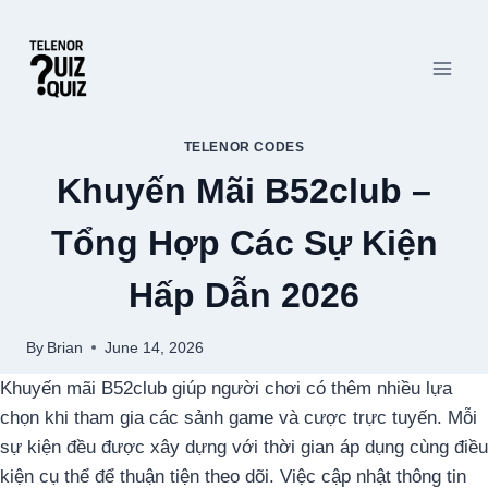
Skip
to
content
TELENOR CODES
Khuyến Mãi B52club –
Tổng Hợp Các Sự Kiện
Hấp Dẫn 2026
By
Brian
June 14, 2026
Khuyến mãi B52club giúp người chơi có thêm nhiều lựa
chọn khi tham gia các sảnh game và cược trực tuyến. Mỗi
sự kiện đều được xây dựng với thời gian áp dụng cùng điều
kiện cụ thể để thuận tiện theo dõi. Việc cập nhật thông tin