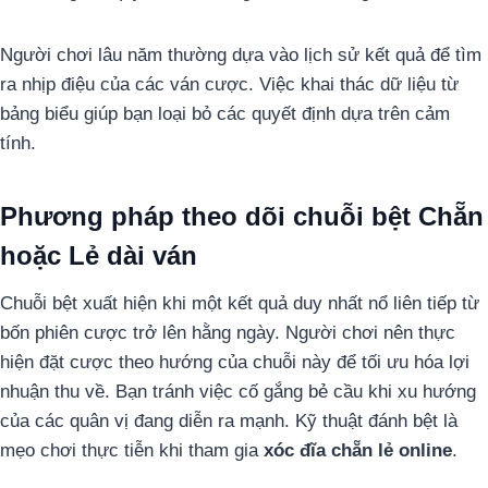
Người chơi lâu năm thường dựa vào lịch sử kết quả để tìm
ra nhịp điệu của các ván cược. Việc khai thác dữ liệu từ
bảng biểu giúp bạn loại bỏ các quyết định dựa trên cảm
tính.
Phương pháp theo dõi chuỗi bệt Chẵn
hoặc Lẻ dài ván
Chuỗi bệt xuất hiện khi một kết quả duy nhất nổ liên tiếp từ
bốn phiên cược trở lên hằng ngày. Người chơi nên thực
hiện đặt cược theo hướng của chuỗi này để tối ưu hóa lợi
nhuận thu về. Bạn tránh việc cố gắng bẻ cầu khi xu hướng
của các quân vị đang diễn ra mạnh. Kỹ thuật đánh bệt là
mẹo chơi thực tiễn khi tham gia
xóc đĩa chẵn lẻ online
.