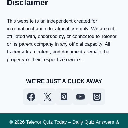
Disclaimer
This website is an independent created for
informational and educational use only. We are not
affiliated with, endorsed by, or connected to Telenor
or its parent company in any official capacity. All
trademarks, content, and documents remain the
property of their respective owners.
WE’RE JUST A CLICK AWAY
© 2026 Telenor Quiz Today – Daily Quiz Answers &