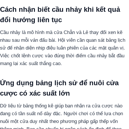
Cách nhận biết cầu nhảy khi kết quả
đổi hướng liên tục
Cầu nhảy là mô hình mà cửa Chẵn và Lẻ thay đổi xen kẽ
nhau sau mỗi ván đấu bài. Hội viên cần quan sát bảng lịch
sử để nhận diện nhịp điệu luân phiên của các mặt quân vị.
Việc chốt lệnh cược vào đúng thời điểm cầu nhảy bắt đầu
mang lại xác suất thắng cao.
Ứng dụng bảng lịch sử để nuôi cửa
cược có xác suất lớn
Dữ liệu từ bảng thống kê giúp bạn nhận ra cửa cược nào
đang có tần suất nổ dày đặc. Người chơi có thể lựa chọn
nuôi một cửa duy nhất theo phương pháp gấp thếp vốn