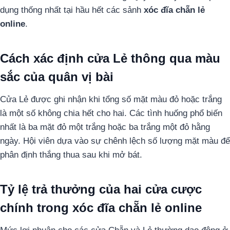
dụng thống nhất tại hầu hết các sảnh
xóc đĩa chẵn lẻ
online
.
Cách xác định cửa Lẻ thông qua màu
sắc của quân vị bài
Cửa Lẻ được ghi nhận khi tổng số mặt màu đỏ hoặc trắng
là một số không chia hết cho hai. Các tình huống phổ biến
nhất là ba mặt đỏ một trắng hoặc ba trắng một đỏ hằng
ngày. Hội viên dựa vào sự chênh lệch số lượng mặt màu để
phân định thắng thua sau khi mở bát.
Tỷ lệ trả thưởng của hai cửa cược
chính trong xóc đĩa chẵn lẻ online