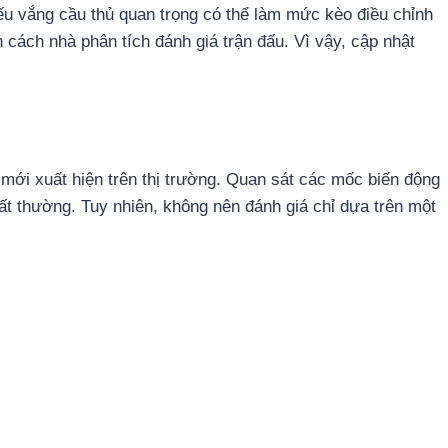
ếu vắng cầu thủ quan trọng có thể làm mức kèo điều chỉnh
 cách nhà phân tích đánh giá trận đấu. Vì vậy, cập nhật
 mới xuất hiện trên thị trường. Quan sát các mốc biến động
bất thường. Tuy nhiên, không nên đánh giá chỉ dựa trên một