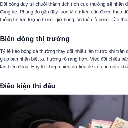
Đội bóng duy trì chuỗi thành tích tích cực thường sẽ nhận
đáng kể. Phong độ gần đây luôn là dữ liệu cần được theo dõi
thông tin lực lượng trước giờ bóng lăn luôn là bước cần thi
Biến động thị trường
Tỷ lệ kèo bóng đá thường thay đổi nhiều lần trước khi trận
giúp bạn nhận biết xu hướng rõ ràng hơn. Việc đối chiếu bả
lần biến động. Hãy kết hợp nhiều dữ liệu để có góc nhìn kh
Điều kiện thi đấu