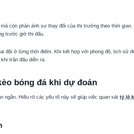
mà còn phản ánh sự thay đổi của thị trường theo thời gian. 
g trước giờ thi đấu.
 đội ở từng thời điểm. Khi kết hợp với phong độ, lịch sử đố
khi trận đấu diễn ra.
 kèo bóng đá khi dự đoán
n ngắn. Hiểu rõ các yếu tố này sẽ giúp việc quan sát
tỷ lệ 
n