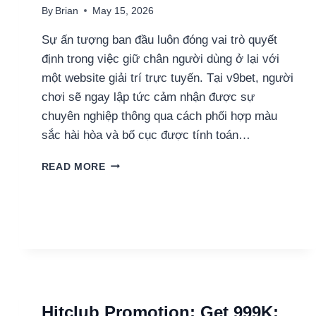
By
Brian
May 15, 2026
Sự ấn tượng ban đầu luôn đóng vai trò quyết
định trong việc giữ chân người dùng ở lại với
một website giải trí trực tuyến. Tại v9bet, người
chơi sẽ ngay lập tức cảm nhận được sự
chuyên nghiệp thông qua cách phối hợp màu
sắc hài hòa và bố cục được tính toán…
NGHỆ
READ MORE
THUẬT
SẮP
ĐẶT
VÀ
TƯ
DUY
HÌNH
ẢNH
TRONG
Hitclub Promotion: Get 999K:
V9BET