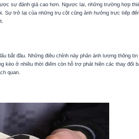
 được sự đánh giá cao hơn. Ngược lại, những trường hợp thi
. Sự trở lại của những trụ cột cũng ảnh hưởng trực tiếp đến
ết.
 đấu bắt đầu. Những điều chỉnh này phản ánh lượng thông tin
ng kèo ở nhiều thời điểm còn hỗ trợ phát hiện các thay đổi 
ách quan.