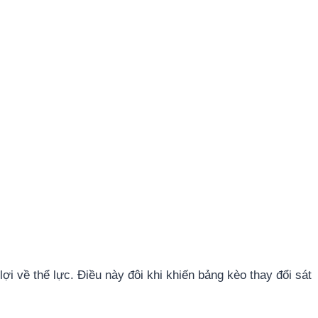
 lợi về thể lực. Điều này đôi khi khiến bảng kèo thay đổi sát