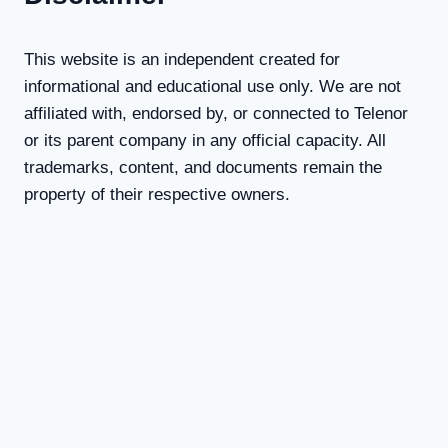
This website is an independent created for
informational and educational use only. We are not
affiliated with, endorsed by, or connected to Telenor
or its parent company in any official capacity. All
trademarks, content, and documents remain the
property of their respective owners.
WE’RE JUST A CLICK AWAY
© 2026 Telenor Quiz Today – Daily Quiz Answers &
Free MBs