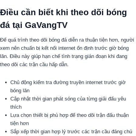
Điều cần biết khi theo dõi bóng
đá tại GaVangTV
Để quá trình theo dõi bóng đá diễn ra thuận tiện hơn, người
xem nên chuẩn bị kết nối internet ổn định trước giờ bóng
lăn. Điều này giúp hạn chế tình trạng gián đoạn khi đang
theo dõi các trận cầu hấp dẫn.
Chủ động kiểm tra đường truyền internet trước giờ
bóng lăn
Cập nhật thời gian phát sóng của từng giải đấu yêu
thích
Lựa chọn thiết bị phù hợp để theo dõi trận đấu thuận
tiện hơn
Sắp xếp thời gian hợp lý trước các trận cầu đáng chú