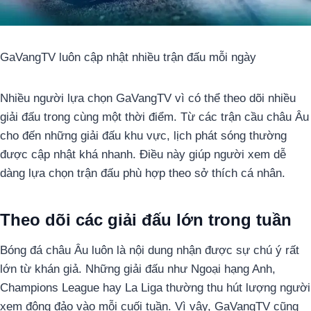
GaVangTV luôn cập nhật nhiều trận đấu mỗi ngày
Nhiều người lựa chọn GaVangTV vì có thể theo dõi nhiều
giải đấu trong cùng một thời điểm. Từ các trận cầu châu Âu
cho đến những giải đấu khu vực, lịch phát sóng thường
được cập nhật khá nhanh. Điều này giúp người xem dễ
dàng lựa chọn trận đấu phù hợp theo sở thích cá nhân.
Theo dõi các giải đấu lớn trong tuần
Bóng đá châu Âu luôn là nội dung nhận được sự chú ý rất
lớn từ khán giả. Những giải đấu như Ngoại hạng Anh,
Champions League hay La Liga thường thu hút lượng người
xem đông đảo vào mỗi cuối tuần. Vì vậy, GaVangTV cũng