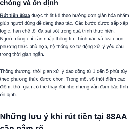
chóng và ổn định
Rút tiền 88aa
được thiết kế theo hướng đơn giản hóa nhằm
giúp người dùng dễ dàng thao tác. Các bước được sắp xếp
logic, hạn chế tối đa sai sót trong quá trình thực hiện.
Người dùng chỉ cần nhập thông tin chính xác và lựa chọn
phương thức phù hợp, hệ thống sẽ tự động xử lý yêu cầu
trong thời gian ngắn.
Thông thường, thời gian xử lý dao động từ 1 đến 5 phút tùy
theo phương thức được chọn. Trong một số thời điểm cao
điểm, thời gian có thể thay đổi nhẹ nhưng vẫn đảm bảo tính
ổn định.
Những lưu ý khi rút tiền tại 88AA
cần nắm rõ