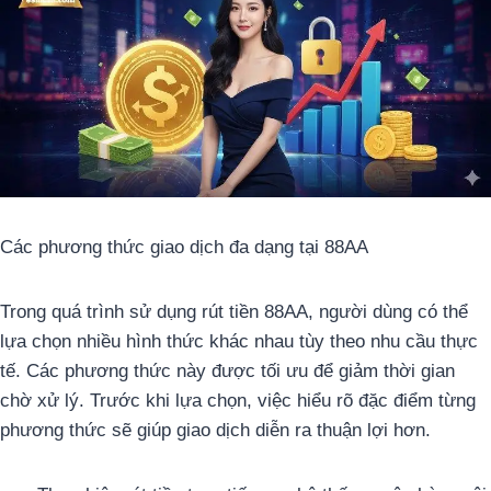
Các phương thức giao dịch đa dạng tại 88AA
Trong quá trình sử dụng rút tiền 88AA, người dùng có thể
lựa chọn nhiều hình thức khác nhau tùy theo nhu cầu thực
tế. Các phương thức này được tối ưu để giảm thời gian
chờ xử lý. Trước khi lựa chọn, việc hiểu rõ đặc điểm từng
phương thức sẽ giúp giao dịch diễn ra thuận lợi hơn.