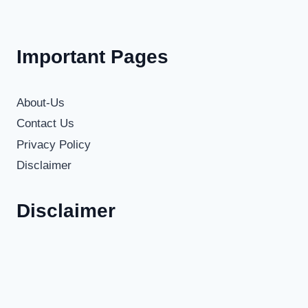
Important Pages
About-Us
Contact Us
Privacy Policy
Disclaimer
Disclaimer
This website is an independent created for
informational and educational use only. We are not
affiliated with, endorsed by, or connected to Telenor