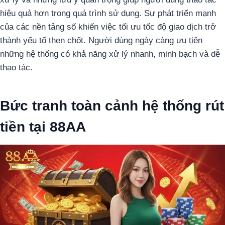
hiệu quả hơn trong quá trình sử dụng. Sự phát triển mạnh
của các nền tảng số khiến việc tối ưu tốc độ giao dịch trở
thành yếu tố then chốt. Người dùng ngày càng ưu tiên
những hệ thống có khả năng xử lý nhanh, minh bạch và dễ
thao tác.
Bức tranh toàn cảnh hệ thống rút
tiền tại 88AA