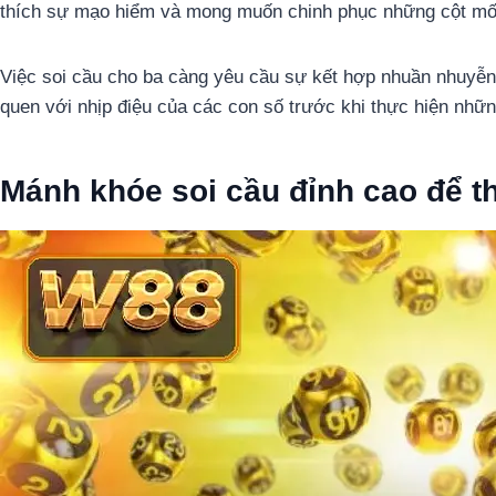
thích sự mạo hiểm và mong muốn chinh phục những cột mốc
Việc soi cầu cho ba càng yêu cầu sự kết hợp nhuần nhuyễn 
quen với nhịp điệu của các con số trước khi thực hiện nhữ
Mánh khóe soi cầu đỉnh cao để th