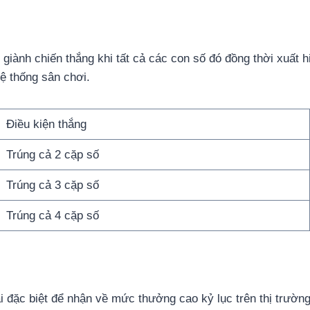
giành chiến thắng khi tất cả các con số đó đồng thời xuất 
ệ thống sân chơi.
Điều kiện thắng
Trúng cả 2 cặp số
Trúng cả 3 cặp số
Trúng cả 4 cặp số
 đặc biệt để nhận về mức thưởng cao kỷ lục trên thị trường