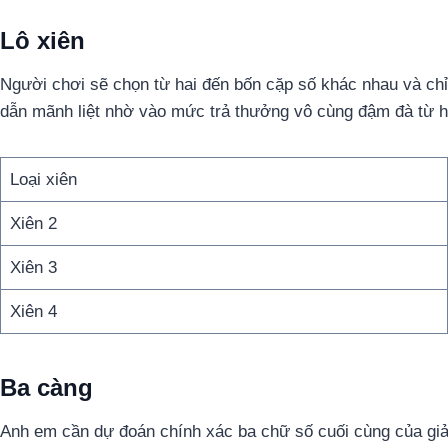
Lô xiên
Người chơi sẽ chọn từ hai đến bốn cặp số khác nhau và chỉ 
dẫn mãnh liệt nhờ vào mức trả thưởng vô cùng đậm đà từ h
Loại xiên
Xiên 2
Xiên 3
Xiên 4
Ba càng
Anh em cần dự đoán chính xác ba chữ số cuối cùng của giải