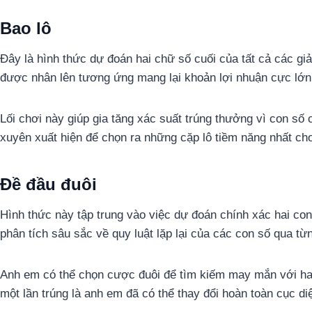
Bao lô
Đây là hình thức dự đoán hai chữ số cuối của tất cả các gi
được nhân lên tương ứng mang lại khoản lợi nhuận cực lớn
Lối chơi này giúp gia tăng xác suất trúng thưởng vì con s
xuyên xuất hiện để chọn ra những cặp lô tiềm năng nhất cho
Đề đầu đuôi
Hình thức này tập trung vào việc dự đoán chính xác hai con 
phân tích sâu sắc về quy luật lặp lại của các con số qua từ
Anh em có thể chọn cược đuôi để tìm kiếm may mắn với hai s
một lần trúng là anh em đã có thể thay đổi hoàn toàn cục diệ