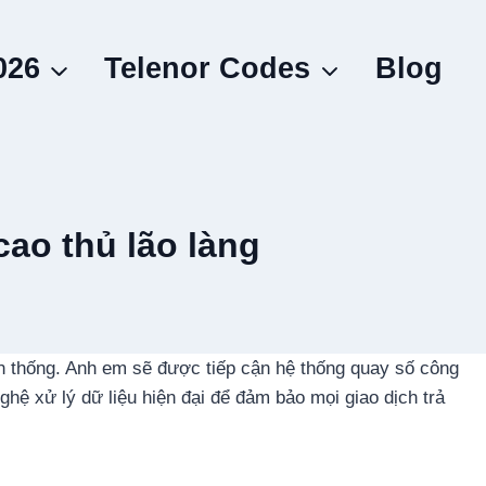
026
Telenor Codes
Blog
cao thủ lão làng
yền thống. Anh em sẽ được tiếp cận hệ thống quay số công
ệ xử lý dữ liệu hiện đại để đảm bảo mọi giao dịch trả