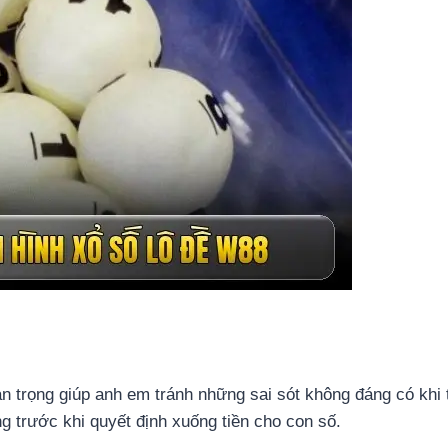
 trọng giúp anh em tránh những sai sót không đáng có khi 
g trước khi quyết định xuống tiền cho con số.