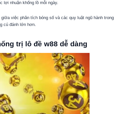
 lợi nhuận khổng lồ mỗi ngày.
giữa việc phân tích bóng số và các quy luật ngũ hành tron
ng cú đánh lớn hơn.
ống trị lô đề w88 dễ dàng