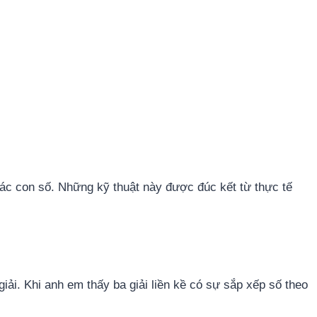
các con số. Những kỹ thuật này được đúc kết từ thực tế
iải. Khi anh em thấy ba giải liền kề có sự sắp xếp số theo