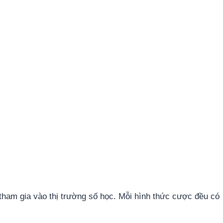
tham gia vào thị trường số học. Mỗi hình thức cược đều có