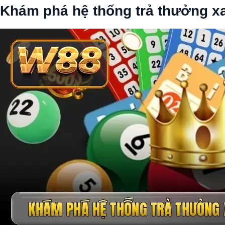
Khám phá hệ thống trả thưởng xa