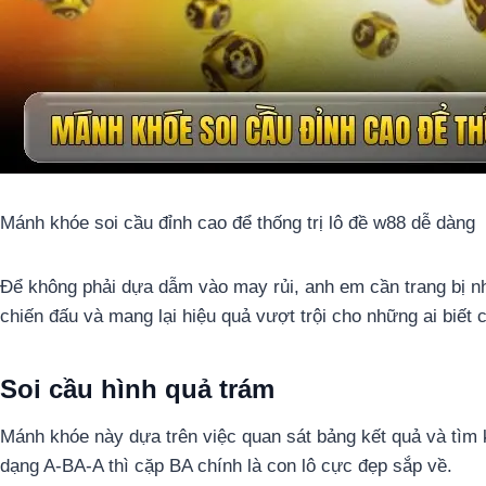
Mánh khóe soi cầu đỉnh cao để thống trị lô đề w88 dễ dàng
Để không phải dựa dẫm vào may rủi, anh em cần trang bị nh
chiến đấu và mang lại hiệu quả vượt trội cho những ai biết 
Soi cầu hình quả trám
Mánh khóe này dựa trên việc quan sát bảng kết quả và tìm k
dạng A-BA-A thì cặp BA chính là con lô cực đẹp sắp về.