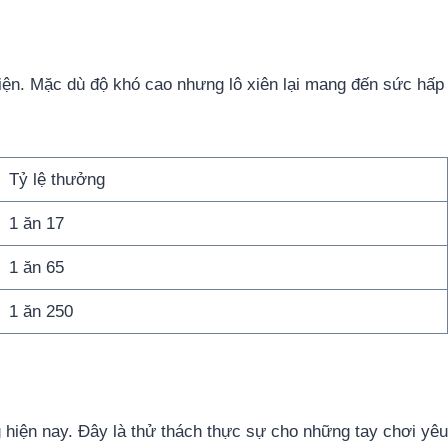
hiện. Mặc dù độ khó cao nhưng lô xiên lại mang đến sức hấp
Tỷ lệ thưởng
1 ăn 17
1 ăn 65
1 ăn 250
 hiện nay. Đây là thử thách thực sự cho những tay chơi yêu